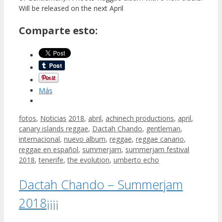
Will be released on the next April
Comparte esto:
Más
fotos
,
Noticias
2018
,
abril
,
achinech productions
,
april
,
canary islands reggae
,
Dactah Chando
,
gentleman
,
internacional
,
nuevo album
,
reggae
,
reggae canario
,
reggae en español
,
summerjam
,
summerjam festival
2018
,
tenerife
,
the evolution
,
umberto echo
Dactah Chando – Summerjam
2018¡¡¡¡