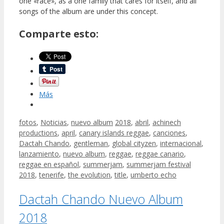
one «race», as a one family that cares for itself, and all
songs of the album are under this concept.
Comparte esto:
Más
fotos
,
Noticias
,
nuevo album
2018
,
abril
,
achinech
productions
,
april
,
canary islands reggae
,
canciones
,
Dactah Chando
,
gentleman
,
global cityzen
,
internacional
,
lanzamiento
,
nuevo album
,
reggae
,
reggae canario
,
reggae en español
,
summerjam
,
summerjam festival
2018
,
tenerife
,
the evolution
,
title
,
umberto echo
Dactah Chando Nuevo Album
2018