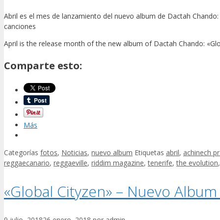
Abril es el mes de lanzamiento del nuevo album de Dactah Chando:
canciones
April is the release month of the new album of Dactah Chando: «Glob
Comparte esto:
Más
Categorías
fotos
,
Noticias
,
nuevo album
Etiquetas
abril
,
achinech p
reggaecanario
,
reggaeville
,
riddim magazine
,
tenerife
,
the evolution
«Global Cityzen» – Nuevo Albu
9 julio, 2018
26 enero, 2018
por
admin