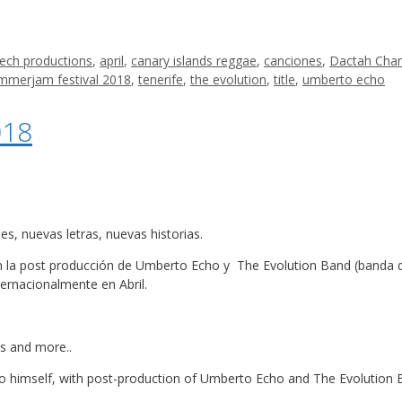
ech productions
,
april
,
canary islands reggae
,
canciones
,
Dactah Cha
mmerjam festival 2018
,
tenerife
,
the evolution
,
title
,
umberto echo
018
, nuevas letras, nuevas historias.
a post producción de Umberto Echo y The Evolution Band (banda de 
ernacionalmente en Abril.
s and more..
himself, with post-production of Umberto Echo and The Evolution B