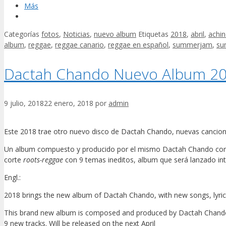
Más
Categorías
fotos
,
Noticias
,
nuevo album
Etiquetas
2018
,
abril
,
achin
album
,
reggae
,
reggae canario
,
reggae en español
,
summerjam
,
su
Dactah Chando Nuevo Album 2
9 julio, 2018
22 enero, 2018
por
admin
Este 2018 trae otro nuevo disco de Dactah Chando, nuevas canciones
Un album compuesto y producido por el mismo Dactah Chando con l
corte
roots-reggae
con 9 temas ineditos, album que será lanzado int
Engl.:
2018 brings the new album of Dactah Chando, with new songs, lyric
This brand new album is composed and produced by Dactah Chando 
9 new tracks. Will be released on the next April