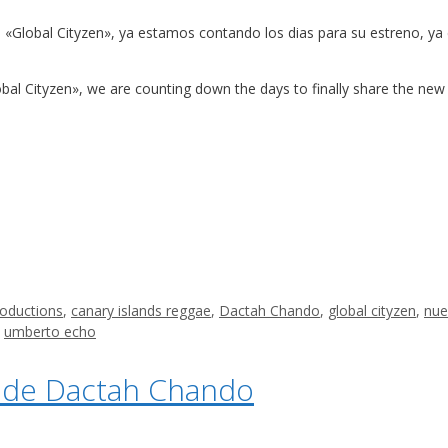
 «Global Cityzen», ya estamos contando los dias para su estreno, y
al Cityzen», we are counting down the days to finally share the new 
roductions
,
canary islands reggae
,
Dactah Chando
,
global cityzen
,
nue
,
umberto echo
m de Dactah Chando