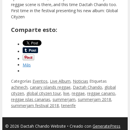
reggae scene is there,.and this time Dactah Chando too.
First time in the festival presenting his new album: Global
Cityzen
Comparte esto:
Más
Categorías
Eventos
,
Live Album
,
Noticias
Etiquetas
achinech
,
canary islands reggae
,
Dactah Chando
,
global
cityzen
,
global cityzen tour
,
live
,
reggae
,
reggae canario
,
reggae islas canarias
,
summerjam
,
summerjam 2018
,
summerjam festival 2018
,
tenerife
© 2026 Dactah Chando Website
• Creado con
GeneratePress