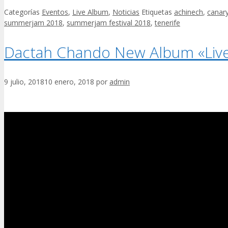
Categorías
Eventos
,
Live Album
,
Noticias
Etiquetas
achinech
,
canary
summerjam 2018
,
summerjam festival 2018
,
tenerife
Dactah Chando New Album «Live
9 julio, 2018
10 enero, 2018
por
admin