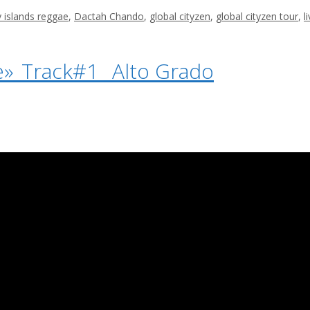
 islands reggae
,
Dactah Chando
,
global cityzen
,
global cityzen tour
,
l
»_Track#1 _Alto Grado