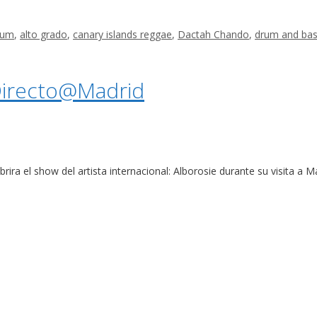
bum
,
alto grado
,
canary islands reggae
,
Dactah Chando
,
drum and ba
Directo@Madrid
ra el show del artista internacional: Alborosie durante su visita a Ma