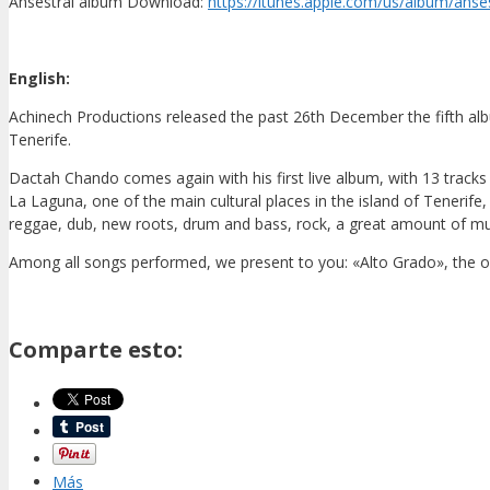
Ansestral album Download:
https://itunes.apple.com/us/album/ans
English:
Achinech Productions released the past 26th December the fifth albu
Tenerife.
Dactah Chando comes again with his first live album, with 13 tracks 
La Laguna, one of the main cultural places in the island of Tenerife
reggae, dub, new roots, drum and bass, rock, a great amount of musi
Among all songs performed, we present to you: «Alto Grado», the o
Comparte esto:
Más