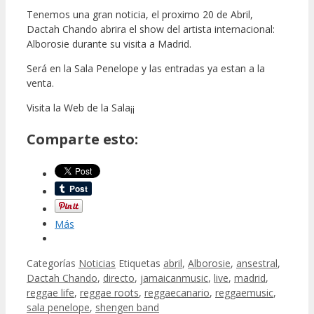
Tenemos una gran noticia, el proximo 20 de Abril,
Dactah Chando abrira el show del artista internacional:
Alborosie durante su visita a Madrid.
Será en la Sala Penelope y las entradas ya estan a la
venta.
Visita la Web de la Sala¡¡
Comparte esto:
Más
Categorías
Noticias
Etiquetas
abril
,
Alborosie
,
ansestral
,
Dactah Chando
,
directo
,
jamaicanmusic
,
live
,
madrid
,
reggae life
,
reggae roots
,
reggaecanario
,
reggaemusic
,
sala penelope
,
shengen band