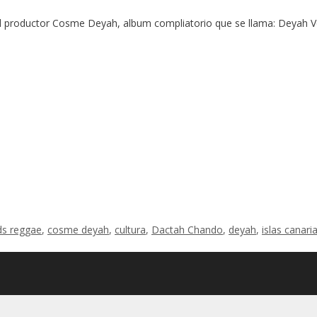
l productor Cosme Deyah, album compliatorio que se llama: Deyah V
ds reggae
,
cosme deyah
,
cultura
,
Dactah Chando
,
deyah
,
islas canari