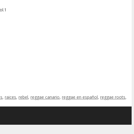
ol.1
as
,
raices
,
rebel
,
reggae canario
,
reggae en español
,
reggae roots
,