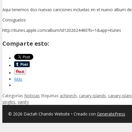
Aqui tenemos dos nuevas canciones incluidas en el nuevo album de
Consiguelos:
http://itunes.apple.com/album/id1202624480?ls=1&app=itunes
Comparte esto:
Más
Categorías
Noticias
Etiquetas
achinech
,
canary islands
,
canary islan
singles
,
vanity
© 2026 Dactah Chando Website
• Creado con
GeneratePress