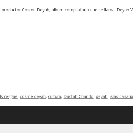
l productor Cosme Deyah, album compliatorio que se llama: Deyah V
ds reggae
,
cosme deyah
,
cultura
,
Dactah Chando
,
deyah
,
islas canari