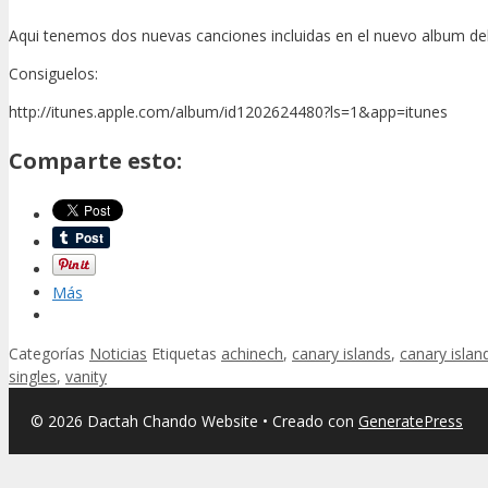
Aqui tenemos dos nuevas canciones incluidas en el nuevo album de
Consiguelos:
http://itunes.apple.com/album/id1202624480?ls=1&app=itunes
Comparte esto:
Más
Categorías
Noticias
Etiquetas
achinech
,
canary islands
,
canary islan
singles
,
vanity
© 2026 Dactah Chando Website
• Creado con
GeneratePress