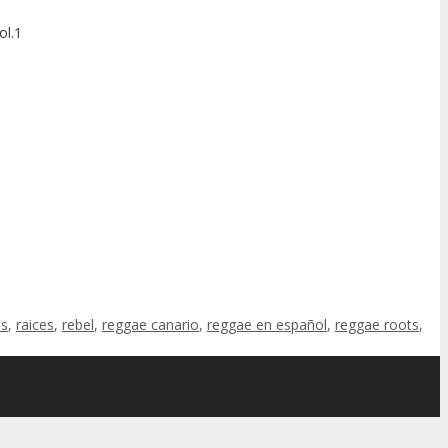
ol.1
as
,
raices
,
rebel
,
reggae canario
,
reggae en español
,
reggae roots
,