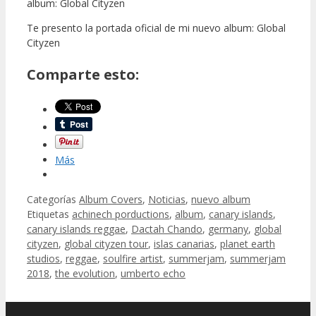
album: Global Cityzen
Te presento la portada oficial de mi nuevo album: Global
Cityzen
Comparte esto:
Más
Categorías
Album Covers
,
Noticias
,
nuevo album
Etiquetas
achinech porductions
,
album
,
canary islands
,
canary islands reggae
,
Dactah Chando
,
germany
,
global
cityzen
,
global cityzen tour
,
islas canarias
,
planet earth
studios
,
reggae
,
soulfire artist
,
summerjam
,
summerjam
2018
,
the evolution
,
umberto echo