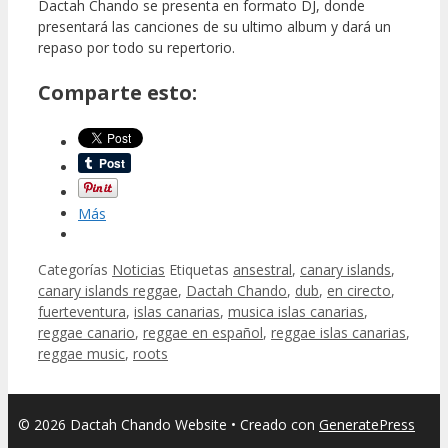
Dactah Chando se presenta en formato DJ, donde
presentará las canciones de su ultimo album y dará un
repaso por todo su repertorio.
Comparte esto:
Más
Categorías
Noticias
Etiquetas
ansestral
,
canary islands
,
canary islands reggae
,
Dactah Chando
,
dub
,
en cirecto
,
fuerteventura
,
islas canarias
,
musica islas canarias
,
reggae canario
,
reggae en español
,
reggae islas canarias
,
reggae music
,
roots
© 2026 Dactah Chando Website
• Creado con
GeneratePress