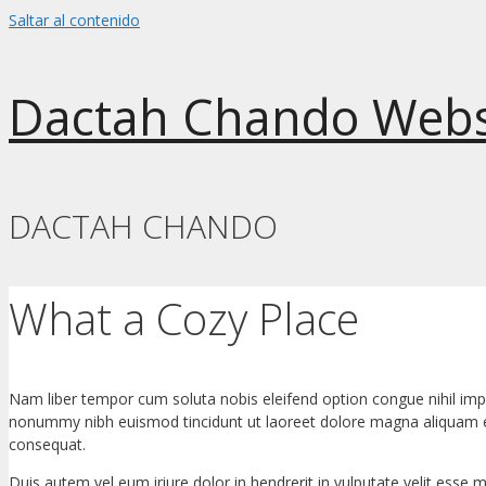
Saltar al contenido
Dactah Chando Webs
DACTAH CHANDO
What a Cozy Place
Nam liber tempor cum soluta nobis eleifend option congue nihil imp
nonummy nibh euismod tincidunt ut laoreet dolore magna aliquam era
consequat.
Duis autem vel eum iriure dolor in hendrerit in vulputate velit esse mo