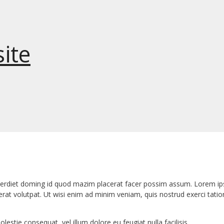
ite
erdiet doming id quod mazim placerat facer possim assum. Lorem ipsu
t volutpat. Ut wisi enim ad minim veniam, quis nostrud exerci tation
lestie consequat, vel illum dolore eu feugiat nulla facilisis.