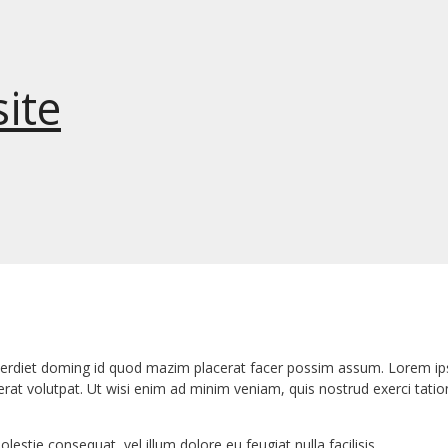
ite
erdiet doming id quod mazim placerat facer possim assum. Lorem ipsu
t volutpat. Ut wisi enim ad minim veniam, quis nostrud exerci tation
lestie consequat, vel illum dolore eu feugiat nulla facilisis.