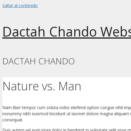
Saltar al contenido
Dactah Chando Webs
DACTAH CHANDO
Nature vs. Man
Nam liber tempor cum soluta nobis eleifend option congue nihil imp
nonummy nibh euismod tincidunt ut laoreet dolore magna aliquam era
consequat.
Duis autem vel eum iriure dolor in hendrerit in vulputate velit esse mo