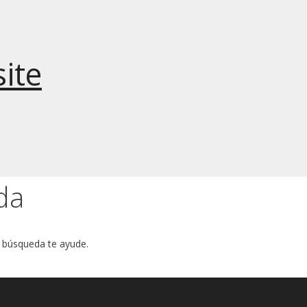
ite
da
 búsqueda te ayude.