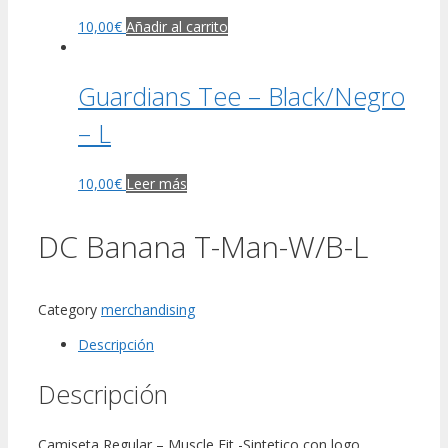
10,00
€
Añadir al carrito
Guardians Tee – Black/Negro
– L
10,00
€
Leer más
DC Banana T-Man-W/B-L
Category
merchandising
Descripción
Descripción
Camiseta Regular – Muscle Fit -Sintetico con logo