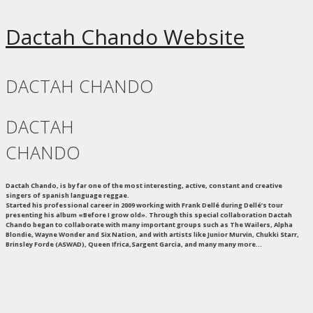
Dactah Chando Website
DACTAH CHANDO
DACTAH
CHANDO
Dactah Chando, is by far one of the most interesting, active, constant and creative
singers of spanish language reggae.
Started his professional career in 2009 working with
Frank Dellé
during Dellé’s tour
presenting his album «Before I grow old». Through this special collaboration Dactah
Chando began to collaborate with many important groups such as The Wailers, Alpha
Blondie, Wayne Wonder and Six Nation, and with artists like Junior Murvin, Chukki Starr,
Brinsley Forde (ASWAD), Queen Ifrica,Sargent Garcia, and many many more…