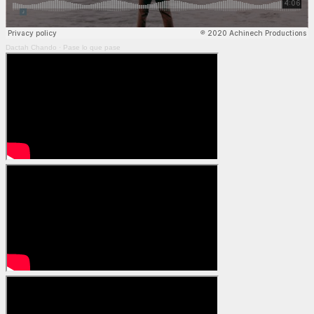
Dactah Chando
·
Pase lo que pase