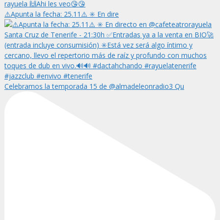
⚠️Apunta la fecha: 25.11⚠️ ✳️ En dire
Celebramos la temporada 15 de @almadeleonradio3 Qu