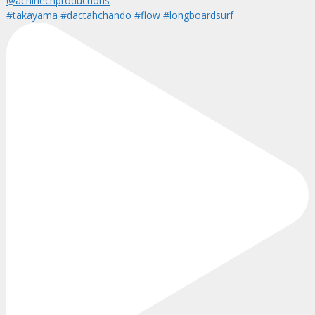
#takayama #dactahchando #flow #longboardsurf