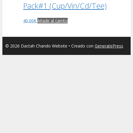
Pack#1 (Cup/Vin/Cd/Tee)
40,00
€
Añadir al carrito
© 2026 Dactah Chando Website
• Creado con
GeneratePress