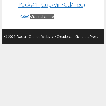
Pack#1 (Cup/Vin/Cd/Tee)
40,00
€
Añadir al carrito
© 2026 Dactah Chando Website
• Creado con
GeneratePress