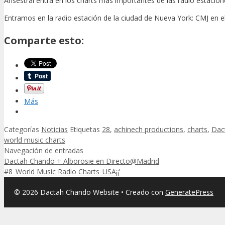
Ansestral entra en los charts mas importantes de las radio estacion
Entramos en la radio estación de la ciudad de Nueva York: CMJ en el
Comparte esto:
Más
Categorías
Noticias
Etiquetas
28
,
achinech productions
,
charts
,
Dac
world music charts
Navegación de entradas
Dactah Chando + Alborosie en Directo@Madrid
#8_World Music Radio Charts_USA¡¡’
© 2026 Dactah Chando Website
• Creado con
GeneratePress