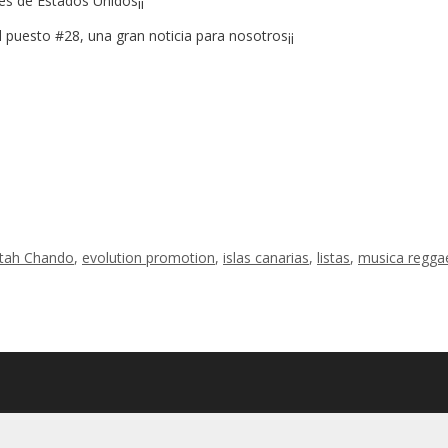
es de Estados Unidos¡¡
 puesto #28, una gran noticia para nosotros¡¡
tah Chando
,
evolution promotion
,
islas canarias
,
listas
,
musica regga