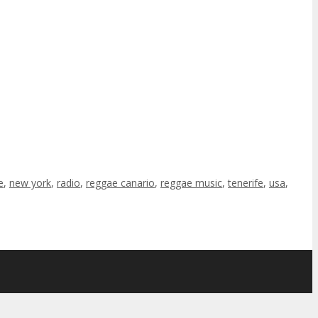
e
,
new york
,
radio
,
reggae canario
,
reggae music
,
tenerife
,
usa
,